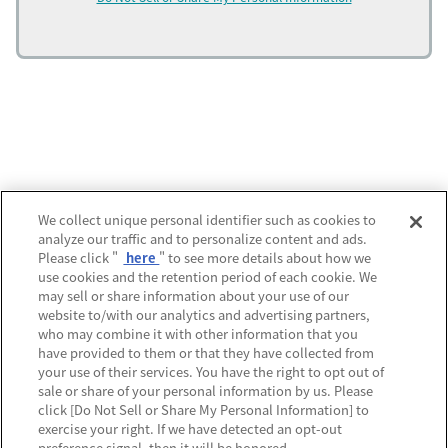
運営会社
We collect unique personal identifier such as cookies to
analyze our traffic and to personalize content and ads.
プライバシーポリシー
Please click "
here
" to see more details about how we
use cookies and the retention period of each cookie. We
利用規約
may sell or share information about your use of our
website to/with our analytics and advertising partners,
MECREの使い方
who may combine it with other information that you
have provided to them or that they have collected from
よくあるご質問
your use of their services. You have the right to opt out of
sale or share of your personal information by us. Please
Do Not Sell or Share My Personal Information
click [Do Not Sell or Share My Personal Information] to
exercise your right. If we have detected an opt-out
preference signal, then it will be honored.