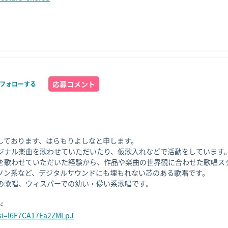
応募コメント
フォローする
しております、はらもりよしなと申します。

ジナル楽曲を歌わせていただいたり、仮歌入れなどで活動をしています。
を歌わせていただいた経験から、作品や楽曲の世界観に合わせた歌唱スタ
ソン系など、デジタルサウンドにも埋もれない芯のある歌唱です。

の歌唱、ウィスパーでの幼い・儚い系歌唱です。

?si=l6F7CA17Ea2ZMLpJ