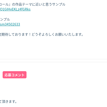
i=Q1GIHvEKLz4fGRks
h/sm34502633
変期待しております！どうぞよろしくお願いいたします。
応募コメント
頂きます。
