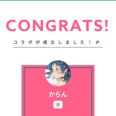
CONGRATS!
コラボが成立しました！🎉
からん
歌