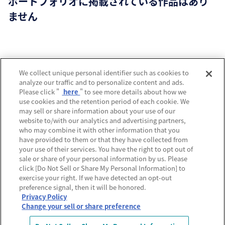
ポートフォリオに掲載されている作品はあり
ません
運営会社
We collect unique personal identifier such as cookies to
analyze our traffic and to personalize content and ads.
プライバシーポリシー
Please click "
here
" to see more details about how we
use cookies and the retention period of each cookie. We
利用規約
may sell or share information about your use of our
website to/with our analytics and advertising partners,
MECREの使い方
who may combine it with other information that you
have provided to them or that they have collected from
よくあるご質問
your use of their services. You have the right to opt out of
sale or share of your personal information by us. Please
Do Not Sell or Share My Personal Information
click [Do Not Sell or Share My Personal Information] to
exercise your right. If we have detected an opt-out
preference signal, then it will be honored.
Privacy Policy
Change your sell or share preference
© Sony Music Labels Inc, All rights reserved.