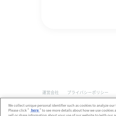
運営会社
プライバシーポリシー
We collect unique personal identifier such as cookies to analyze our 
Please click "
here
" to see more details about how we use cookies 
sell or share information about your use of our website to/with our 