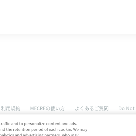
利用規約
MECREの使い方
よくあるご質問
Do Not 
traffic and to personalize content and ads.
and the retention period of each cookie. We may
analytics and advertising partners, who may