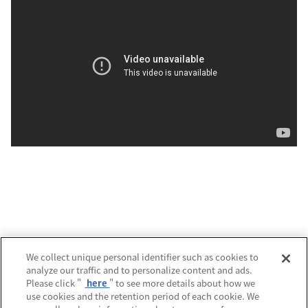
運営会社
We collect unique personal identifier such as cookies to
analyze our traffic and to personalize content and ads.
プライバシーポリシー
Please click "
here
" to see more details about how we
use cookies and the retention period of each cookie. We
利用規約